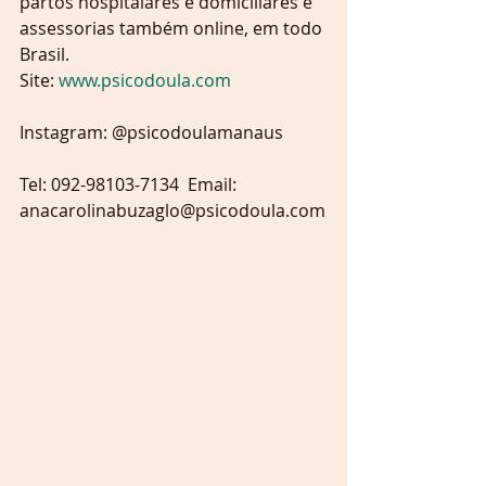
partos hospitalares e domiciliares e 
assessorias também online, em todo 
Brasil. 
Site: 
www.psicodoula.com
Instagram: @psicodoulamanaus
Tel: 092-98103-7134  Email: 
anacarolinabuzaglo@psicodoula.com