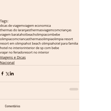
Tags:
dicas de viagem
viagem economica
thermas do laranjais
thermas
viagemcomcrianças
viagem barata
hotbeach
olimpiacombebe
olimpiacomcriancas
thermasolimpia
olimpia resort
resort em olimpia
hot beach olimpia
hotel para familia
hotel no interior
interior de sp com bebe
viajar no feriado
resort no interior
Viagens e Dicas
Nacional
Comentários