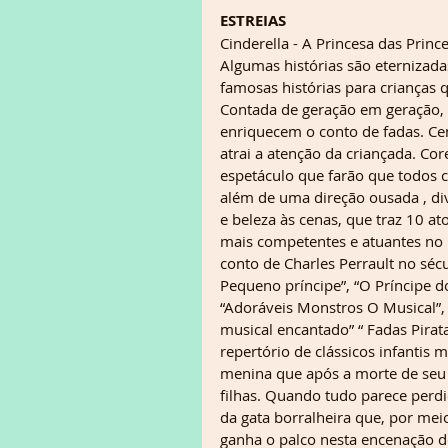
ESTREIAS
Cinderella - A Princesa das Princ
Algumas histórias são eternizadas
famosas histórias para crianças
Contada de geração em geração, A
enriquecem o conto de fadas. Ce
atrai a atenção da criançada. Co
espetáculo que farão que todos 
além de uma direção ousada , d
e beleza às cenas, que traz 10 a
mais competentes e atuantes no 
conto de Charles Perrault no séc
Pequeno príncipe”, “O Príncipe d
“Adoráveis Monstros O Musical”,
musical encantado” “ Fadas Pirata
repertório de clássicos infantis 
menina que após a morte de seu 
filhas. Quando tudo parece perdi
da gata borralheira que, por mei
ganha o palco nesta encenação de 