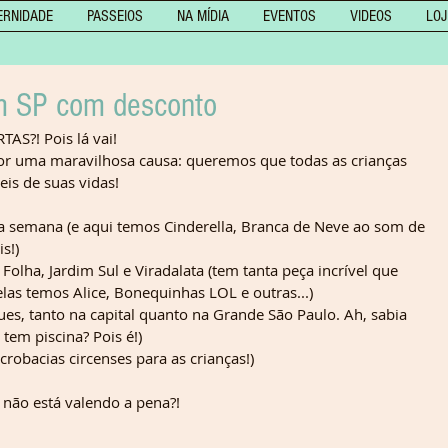
ERNIDADE
PASSEIOS
NA MÍDIA
EVENTOS
VIDEOS
LOJ
em SP com desconto
S?! Pois lá vai!
r uma maravilhosa causa: queremos que todas as crianças 
eis de suas vidas!
da semana (e aqui temos Cinderella, Branca de Neve ao som de 
s!)
 Folha, Jardim Sul e Viradalata (tem tanta peça incrível que 
elas temos Alice, Bonequinhas LOL e outras...)
ues, tanto na capital quanto na Grande São Paulo. Ah, sabia 
 tem piscina? Pois é!)
crobacias circenses para as crianças!)
e não está valendo a pena?!