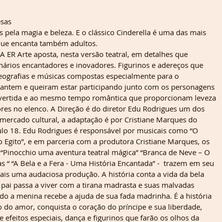
esas
 pela magia e beleza. E o clássico Cinderella é uma das mais 
 que encanta também adultos.
 ER Arte aposta, nesta versão teatral, em detalhes que 
nários encantadores e inovadores. Figurinos e adereços que 
reografias e músicas compostas especialmente para o 
cantem e queiram estar participando junto com os personagens 
ivertida e ao mesmo tempo romântica que proporcionam leveza 
tores no elenco. A Direção é do diretor Edu Rodrigues um dos 
mercado cultural, a adaptação é por Cristiane Marques do 
ulo 18. Edu Rodrigues é responsável por musicais como “O 
o Egito”, e em parceria com a produtora Cristiane Marques, os 
 “Pinocchio uma aventura teatral mágica” “Branca de Neve – O 
s “ “A Bela e a Fera - Uma História Encantada” -  trazem em seu 
mais uma audaciosa produção. A história conta a vida da bela 
pai passa a viver com a tirana madrasta e suas malvadas 
do a menina recebe a ajuda de sua fada madrinha. É a história 
o do amor, conquista o coração do príncipe e sua liberdade, 
efeitos especiais, dança e figurinos que farão os olhos da 