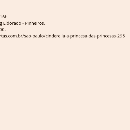
 16h.
g Eldorado - Pinheiros.
00.
rtas.com.br/sao-paulo/cinderella-a-princesa-das-princesas-295