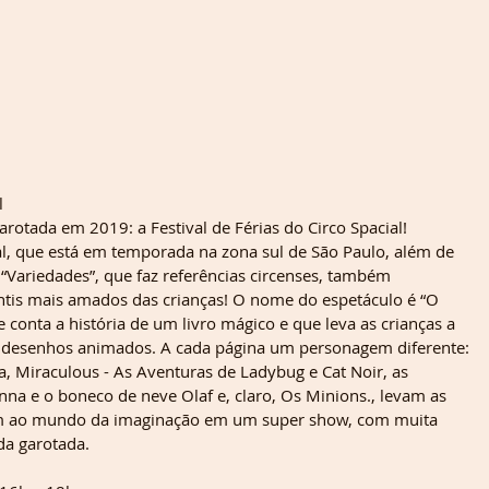
l
otada em 2019: a Festival de Férias do Circo Spacial!
al, que está em temporada na zona sul de São Paulo, além de 
 “Variedades”, que faz referências circenses, também 
ntis mais amados das crianças! O nome do espetáculo é “O 
onta a história de um livro mágico e que leva as crianças a 
desenhos animados. A cada página um personagem diferente: 
, Miraculous - As Aventuras de Ladybug e Cat Noir, as 
nna e o boneco de neve Olaf e, claro, Os Minions., levam as 
em ao mundo da imaginação em um super show, com muita 
da garotada.