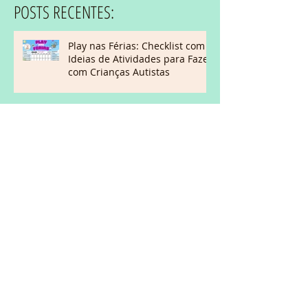
POSTS RECENTES:
Play nas Férias: Checklist com
Ideias de Atividades para Fazer
com Crianças Autistas
E-book: Como Incluir Autistas
na Festa Junina – Dicas práticas
para escolas e famílias
FÉRIAS: Como ficam os
estímulos sensoriais em uma
viagem com crianças com TEA?