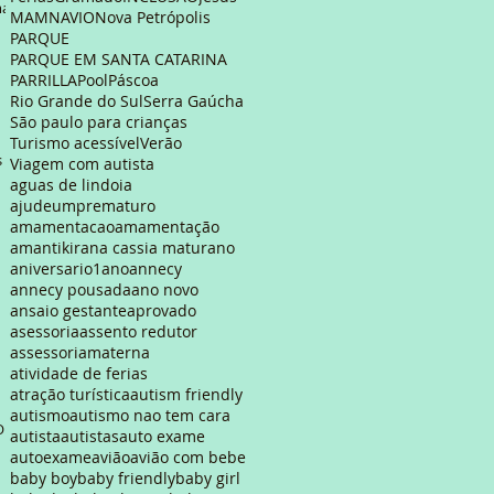
ma
MAM
NAVIO
Nova Petrópolis
PARQUE
PARQUE EM SANTA CATARINA
PARRILLA
Pool
Páscoa
Rio Grande do Sul
Serra Gaúcha
São paulo para crianças
Turismo acessível
Verão
s
Viagem com autista
aguas de lindoia
ajudeumprematuro
amamentacao
amamentação
amantikir
ana cassia maturano
aniversario1ano
annecy
annecy pousada
ano novo
ansaio gestante
aprovado
asessoria
assento redutor
assessoriamaterna
atividade de ferias
atração turística
autism friendly
autismo
autismo nao tem cara
OR
autista
autistas
auto exame
autoexame
avião
avião com bebe
baby boy
baby friendly
baby girl