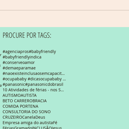
PROCURE POR TAGS:
#agenciapros
#babyfriendly
com
#babyfriendlyindica
#conserveoamor
as
#demaeparamae
#naoexisteinclusaosemcapacitacao #autismo #autismfriendly #empresaamigadapessoaautista #empresaamig
#ocupababy #dicasocupababy #feriasemsp
#panasonic
#panasonicdobrasil
as
10 Atividades de férias - nos Shoppings de São Pau
AUTISMO
AUTISTA
BETO CARRERO
BRACIA
COMIDA PORTENA
CONSULTORIA DO SONO
CRUZEIRO
Canela
Deus
Empresa amiga do autista
Fé
Férias
Gramado
INCLUSÃO
Jesus