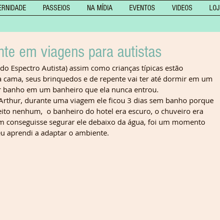
ERNIDADE
PASSEIOS
NA MÍDIA
EVENTOS
VIDEOS
LOJ
te em viagens para autistas
do Espectro Autista) assim como crianças típicas estão 
 cama, seus brinquedos e de repente vai ter até dormir em um 
r banho em um banheiro que ela nunca entrou.
Arthur, durante uma viagem ele ficou 3 dias sem banho porque 
eito nenhum,  o banheiro do hotel era escuro, o chuveiro era 
uem conseguisse segurar ele debaixo da água, foi um momento 
eu aprendi a adaptar o ambiente. 