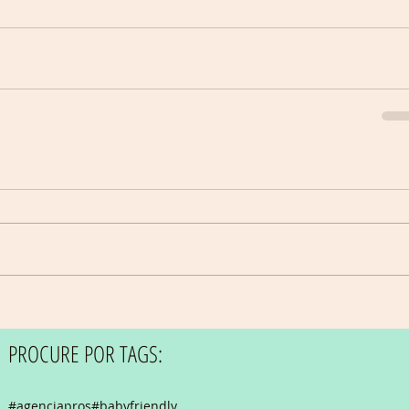
PROCURE POR TAGS:
#agenciapros
#babyfriendly