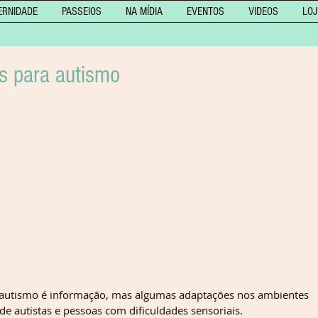
ERNIDADE
PASSEIOS
NA MÍDIA
EVENTOS
VIDEOS
LOJ
s para autismo
 o autismo é informação, mas algumas adaptações nos ambientes 
de autistas e pessoas com dificuldades sensoriais.