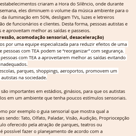
 estabelecimentos criaram a Hora do Silêncio, onde durante 
 semana, eles diminuem o volume da música ambiente para o 
da iluminação em 50%, desligam TVs, luzes e letreiros 
o de funcionários e clientes. Desta forma, pessoas autistas e 
s e aproveitam melhor as saídas e passeios.
essão, acomodação sensorial, desaceleração)
os por uma equipe especializada para reduzir efeitos de uma 
de pessoas com TEA podem se “reorganizar” com segurança. 
s pessoas com TEA a aproveitarem melhor as saídas evitando 
 inadequados.
 escolas, parques, shoppings, aeroportos, promovem um 
autistas na sociedade.
são importantes em estádios, ginásios, para que os autistas 
culos em um ambiente que tenha poucos estímulos sensoriais. 
mo por exemplo o guia sensorial que mostra qual a 
is sendo: Tato, Olfato, Paladar, Visão, Audição, Propriocepção 
ulo oferecido pela atração de parques, teatros ou 
é possível fazer o planejamento de acordo com a 