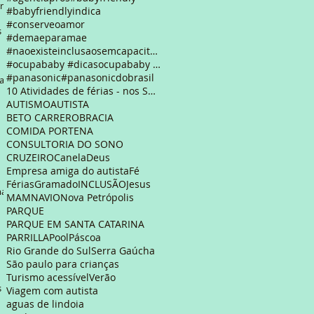
com
#babyfriendlyindica
#conserveoamor
as
#demaeparamae
#naoexisteinclusaosemcapacitacao #autismo #autismfriendly #empresaamigadapessoaautista #empresaamig
#ocupababy #dicasocupababy #feriasemsp
#panasonic
#panasonicdobrasil
as
10 Atividades de férias - nos Shoppings de São Pau
AUTISMO
AUTISTA
BETO CARRERO
BRACIA
COMIDA PORTENA
CONSULTORIA DO SONO
CRUZEIRO
Canela
Deus
Empresa amiga do autista
Fé
Férias
Gramado
INCLUSÃO
Jesus
ma
MAM
NAVIO
Nova Petrópolis
PARQUE
PARQUE EM SANTA CATARINA
PARRILLA
Pool
Páscoa
Rio Grande do Sul
Serra Gaúcha
São paulo para crianças
Turismo acessível
Verão
s
Viagem com autista
aguas de lindoia