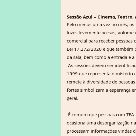
Sessão Azul – Cinema, Teatro,
Pelo menos uma vez no mês, os 
luzes levemente acesas, volume 
comercial para receber pessoas c
Lei 17.272/2020 e que também pre
da sala, bem como a entrada e a 
 As sessões devem ser identificadas com o símbolo mundial do Autismo, emblema adotado em 
1999 que representa o mistério 
remete à diversidade de pessoas
fortes simbolizam a esperança e
geral.
 É comum que pessoas com TEA tenham Transtorno do Processamento Sensorial (TPS), que 
ocasiona uma desorganização na 
processam informações vindas dos