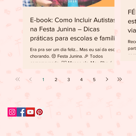
FÉRIAS:
E-book: Como Incluir Autistas
es
na Festa Junina – Dicas
vi
práticas para escolas e famílias
TE
Rec
part
Era pra ser um dia feliz… Mas eu saí da escola
com
chorando. 😔 Festa Junina. 🎉 Todos
muit
comemorando. 🙅‍♂ Menos ele. Meu filho é
autista. E...
1
2
3
4
5