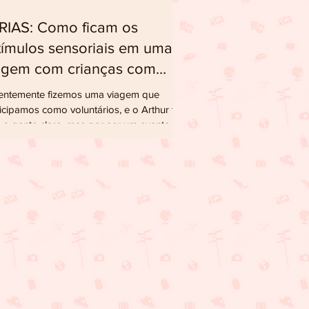
 Como ficam os
tímulos sensoriais em uma
agem com crianças com
A?
entemente fizemos uma viagem que
icipamos como voluntários, e o Arthur foi
 a gente claro, mas por ser um evento
o grande...