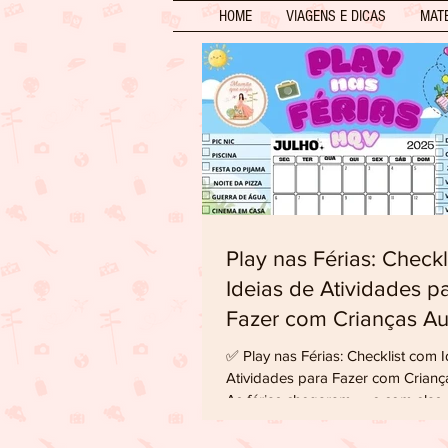
HOME
VIAGENS E DICAS
MAT
Play nas Férias: Check
Ideias de Atividades p
Fazer com
✅ Play nas Férias: Checklist com 
Atividades para Fazer com Crianças Autis
As férias chegaram — e com elas, 
das...