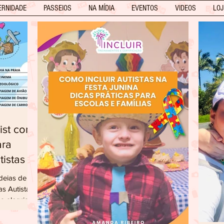
ERNIDADE
PASSEIOS
NA MÍDIA
EVENTOS
VIDEOS
LOJ
list com
ara
 Crianças Autistas
Ideias de
tas
a alegria