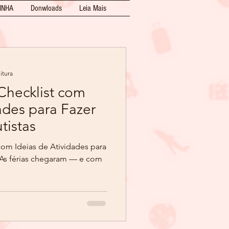
INHA
Donwloads
Leia Mais
itura
 Checklist com
ades para Fazer
ianças Autistas
 com Ideias de Atividades para