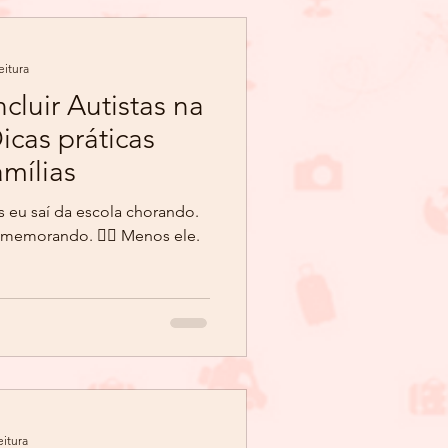
eitura
luir Autistas na
icas práticas
amílias
s eu saí da escola chorando.
omemorando. 🙅‍♂ Menos ele.
eitura