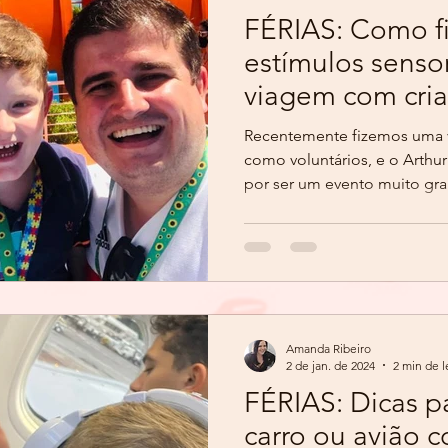
FÉRIAS: Como ficam os
estímulos senso
viagem com cri
Recentemente fizemos uma viagem q
como voluntários, e o Arthur
por ser um evento muito gra
Amanda Ribeiro
2 de jan. de 2024
2 min de l
FÉRIAS: Dicas pa
carro ou avião c