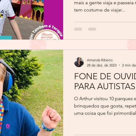
mais a gente viaja e passeia 
tem costume de viajar...
Amanda Ribeiro
28 de dez. de 2023
2 min de
FONE DE OUV
PARA AUTISTA
O Arthur visitou 10 parques 
brinquedos que gosta, repe
uma coisa que foi primordial.