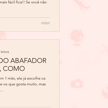
mais fácil fica!! Se você não
 leitura
IDO ABAFADOR
S, COMO
em 1 mês, ele já escolhe os
te os que gosta muito, mas
..