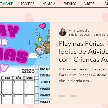
ERNIDADE
PASSEIOS
NA MÍDIA
EVENTOS
VIDEOS
LOJ
Amanda Ribeiro
6 de jul. de 2025
3 min de le
Play nas Férias:
Ideias de Ativid
com Cr
✅ Play nas Férias: Checklist
Fazer com Crianças Autistas As férias chegaram — e com
elas, a alegria das...