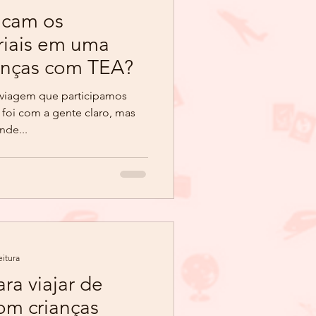
riais em uma
anças com TEA?
ue participamos
 foi com a gente claro, mas
nde...
eitura
ra viajar de
om crianças