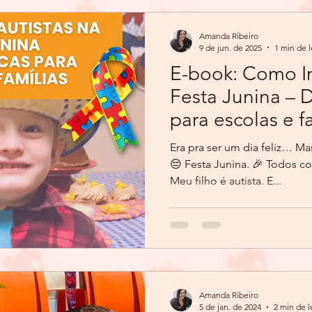
Amanda Ribeiro
9 de jun. de 2025
1 min de l
E-book: Como Inc
Festa Junina – D
para escolas e f
Era pra ser um dia feliz… Ma
😔 Festa Junina. 🎉 Todos c
Meu filho é autista. E...
Amanda Ribeiro
5 de jan. de 2024
2 min de l