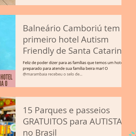
Balneário Camboriú tem o
primeiro hotel Autism
Friendly de Santa Catarina
o Marambaia hotel
Feliz de poder dizer para as famílias que temos um hotel
preparado para atende sua família beira mar! O
@marambaia recebeu o selo de...
15 Parques e passeios
GRATUITOS para AUTISTAS
no Brasil