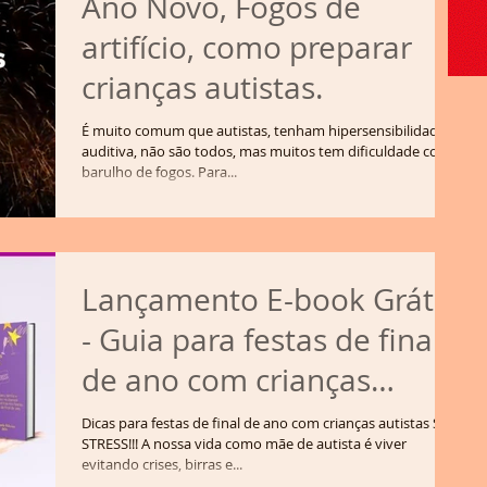
Ano Novo, Fogos de
artifício, como preparar
crianças autistas.
É muito comum que autistas, tenham hipersensibilidade
auditiva, não são todos, mas muitos tem dificuldade com
barulho de fogos. Para...
Lançamento E-book Grátis
- Guia para festas de final
de ano com crianças
autistas SEM STRESS
Dicas para festas de final de ano com crianças autistas SEM
STRESS!!! A nossa vida como mãe de autista é viver
evitando crises, birras e...