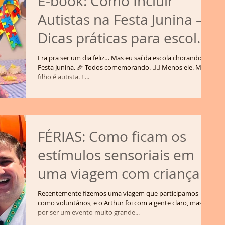
E-book: Como Incluir
Autistas na Festa Junina –
Dicas práticas para escolas
e famílias
Era pra ser um dia feliz… Mas eu saí da escola chorando. 😔
Festa Junina. 🎉 Todos comemorando. 🙅‍♂ Menos ele. Meu
filho é autista. E...
FÉRIAS: Como ficam os
estímulos sensoriais em
uma viagem com crianças
com TEA?
Recentemente fizemos uma viagem que participamos
como voluntários, e o Arthur foi com a gente claro, mas
por ser um evento muito grande...