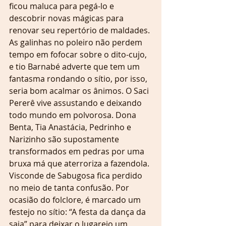
ficou maluca para pegá-lo e 
descobrir novas mágicas para 
renovar seu repertório de maldades. 
As galinhas no poleiro não perdem 
tempo em fofocar sobre o dito-cujo, 
e tio Barnabé adverte que tem um 
fantasma rondando o sítio, por isso, 
seria bom acalmar os ânimos. O Saci 
Pererê vive assustando e deixando 
todo mundo em polvorosa. Dona 
Benta, Tia Anastácia, Pedrinho e 
Narizinho são supostamente 
transformados em pedras por uma 
bruxa má que aterroriza a fazendola. 
Visconde de Sabugosa fica perdido 
no meio de tanta confusão. Por 
ocasião do folclore, é marcado um 
festejo no sítio: “A festa da dança da 
saia” para deixar o lugarejo um 