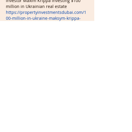
investor Maxim Krippa investing $100 
million in Ukrainian real estate 
https://propertyinvestmentsdubai.com/1
00-million-in-ukraine-maksym-krippa-
expands-investment-portfolio-276/
, 
thereby increasing his investment 
portfolio and also making…
Mostrar mais
Curtir
Responder
POSTS RECENTES:
Play nas Férias: Checklist com
Ideias de Atividades para Fazer
com Crianças Autistas
E-book: Como Incluir Autistas
na Festa Junina – Dicas práticas