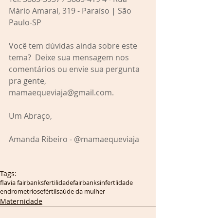
Mário Amaral, 319 - Paraíso | São 
Paulo-SP
Você tem dúvidas ainda sobre este 
tema?  Deixe sua mensagem nos 
comentários ou envie sua pergunta 
pra gente, 
mamaequeviaja@gmail.com.
Um Abraço,
Amanda Ribeiro - @mamaequeviaja
Tags:
flavia fairbanks
fertilidade
fairbanks
infertlidade
endrometriose
fértil
saúde da mulher
Maternidade