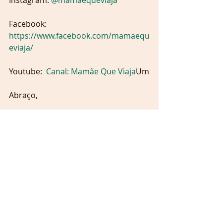
Facebook: 
https://www.facebook.com/mamaequ
eviaja/ 
Youtube:  
Canal: Mamãe Que Viaja
Um
Abraço,
Amanda Ribeiro
Tags:
fernanda vernilo
chadefraldas
gearbaby
desfralde diurno
desfralde
desfralde consciente
sair das fraldas
fraldas
pampers
huggies
pompom fraldas
pompom
potatte plus
troninho