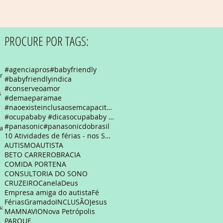
PROCURE POR TAGS:
#agenciapros
#babyfriendly
com
#babyfriendlyindica
#conserveoamor
as
#demaeparamae
#naoexisteinclusaosemcapacitacao #autismo #autismfriendly #empresaamigadapessoaautista #empresaamig
#ocupababy #dicasocupababy #feriasemsp
#panasonic
#panasonicdobrasil
as
10 Atividades de férias - nos Shoppings de São Pau
AUTISMO
AUTISTA
BETO CARRERO
BRACIA
COMIDA PORTENA
CONSULTORIA DO SONO
CRUZEIRO
Canela
Deus
Empresa amiga do autista
Fé
Férias
Gramado
INCLUSÃO
Jesus
ma
MAM
NAVIO
Nova Petrópolis
PARQUE