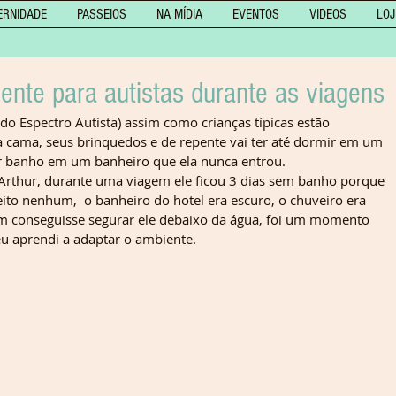
ERNIDADE
PASSEIOS
NA MÍDIA
EVENTOS
VIDEOS
LOJ
nte para autistas durante as viagens
do Espectro Autista) assim como crianças típicas estão 
 cama, seus brinquedos e de repente vai ter até dormir em um 
r banho em um banheiro que ela nunca entrou.
Arthur, durante uma viagem ele ficou 3 dias sem banho porque 
eito nenhum,  o banheiro do hotel era escuro, o chuveiro era 
uem conseguisse segurar ele debaixo da água, foi um momento 
eu aprendi a adaptar o ambiente. 