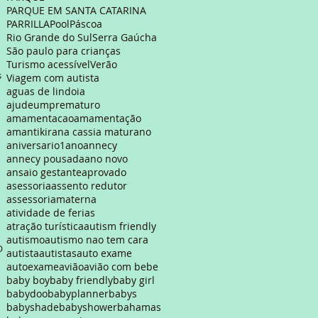
PARQUE EM SANTA CATARINA
PARRILLA
Pool
Páscoa
Rio Grande do Sul
Serra Gaúcha
São paulo para crianças
Turismo acessível
Verão
s
Viagem com autista
aguas de lindoia
ajudeumprematuro
amamentacao
amamentação
amantikir
ana cassia maturano
aniversario1ano
annecy
annecy pousada
ano novo
ansaio gestante
aprovado
asessoria
assento redutor
assessoriamaterna
atividade de ferias
atração turística
autism friendly
autismo
autismo nao tem cara
OR
autista
autistas
auto exame
autoexame
avião
avião com bebe
baby boy
baby friendly
baby girl
babydoo
babyplanner
babys
babyshade
babyshower
bahamas