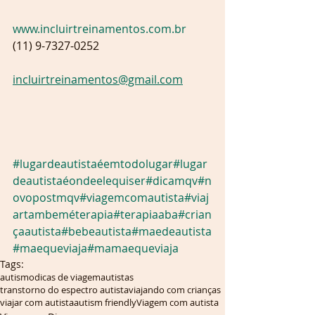
www.incluirtreinamentos.com.br
(11) 9-7327-0252 
incluirtreinamentos@gmail.com
#lugardeautistaéemtodolugar
#lugar
deautistaéondeelequiser
#dicamqv
#n
ovopostmqv
#viagemcomautista
#viaj
artambeméterapia
#terapiaaba
#crian
çaautista
#bebeautista
#maedeautista
#maequeviaja
#mamaequeviaja
Tags:
autismo
dicas de viagem
autistas
transtorno do espectro autista
viajando com crianças
viajar com autista
autism friendly
Viagem com autista